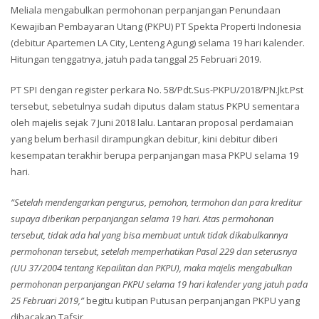
Meliala mengabulkan permohonan perpanjangan Penundaan
Kewajiban Pembayaran Utang (PKPU) PT Spekta Properti Indonesia
(debitur Apartemen LA City, Lenteng Agung) selama 19 hari kalender.
Hitungan tenggatnya, jatuh pada tanggal 25 Februari 2019.
PT SPI dengan register perkara No. 58/Pdt.Sus-PKPU/2018/PN.Jkt.Pst
tersebut, sebetulnya sudah diputus dalam status PKPU sementara
oleh majelis sejak 7 Juni 2018 lalu. Lantaran proposal perdamaian
yang belum berhasil dirampungkan debitur, kini debitur diberi
kesempatan terakhir berupa perpanjangan masa PKPU selama 19
hari.
“Setelah mendengarkan pengurus, pemohon, termohon dan para kreditur
supaya diberikan perpanjangan selama 19 hari. Atas permohonan
tersebut, tidak ada hal yang bisa membuat untuk tidak dikabulkannya
permohonan tersebut, setelah memperhatikan Pasal 229 dan seterusnya
(UU 37/2004 tentang Kepailitan dan PKPU), maka majelis mengabulkan
permohonan perpanjangan PKPU selama 19 hari kalender yang jatuh pada
25 Februari 2019,”
begitu kutipan Putusan perpanjangan PKPU yang
dibacakan Tafsir.