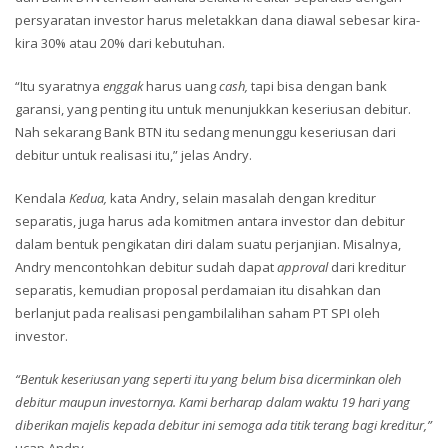
persyaratan investor harus meletakkan dana diawal sebesar kira-
kira 30% atau 20% dari kebutuhan.
“Itu syaratnya
enggak
harus uang
cash,
tapi bisa dengan bank
garansi, yang penting itu untuk menunjukkan keseriusan debitur.
Nah sekarang Bank BTN itu sedang menunggu keseriusan dari
debitur untuk realisasi itu,” jelas Andry.
Kendala
Kedua,
kata Andry, selain masalah dengan kreditur
separatis, juga harus ada komitmen antara investor dan debitur
dalam bentuk pengikatan diri dalam suatu perjanjian. Misalnya,
Andry mencontohkan debitur sudah dapat
approval
dari kreditur
separatis, kemudian proposal perdamaian itu disahkan dan
berlanjut pada realisasi pengambilalihan saham PT SPI oleh
investor.
“Bentuk keseriusan yang seperti itu yang belum bisa dicerminkan oleh
debitur maupun investornya. Kami berharap dalam waktu 19 hari yang
diberikan majelis kepada debitur ini semoga ada titik terang bagi kreditur,”
ucap Andry.