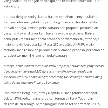
yang tidak puas dengan hasil pkpu dan kepailitan dalam kasus ini,”
kata Andry.
Senada dengan Andry, kuasa hukum pemohon lainnya Sukamto
Bangun Lubis menyebut inti yang diinginkan kreditur dari debitur
adalah adanya jaminan pelaksanaan dari proposal perdamaian
yang nanti akan ditawarkan, bukan sekadar
janji manis.
Bahkan,
sekalipun kreditur menerima proposal perdamaian itu, tetap saja
majelis hakim berdasarkan Pasal 285 ayat (2) UU KPKPU wajib
menolak mengesahkan perdamaian bilamana proposal perdamaian
tersebut tak memiliki jaminan pelaksanaan.
“Artinya, debitur harus membuat suatu proposal perdamaian yang sejalan
dengan ketentuan pasal 285 itu, yakni memiliki jaminan pelaksana.
Misalkan kita mau damai dengan seseorang, tapi itu hanya sebatas iming-
iming doang buat apa?”
tukas Sukamto.
Dari catatan Pengurus, Jeffrey Napitupulu mengatakan terdapat
sekitar 376 kreditur yang terdaftar, termasuk Bank Tabungan
Negara (BTN) sebagai pemegang jaminan asset apartemen LA City