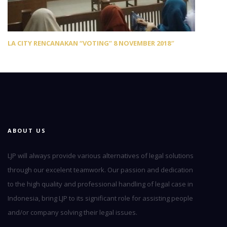
LA CITY RENCANAKAN “VOTING” 8 NOVEMBER 2018″
ABOUT US
LJP will always provide various alternatives of legal solutions
through our excelent teamwork. Our passion and dedication
to the high quality and professional handling of legal case in
Indonesia, bring LJP to its significant role for assisting people
and/or company solving their legal issues.