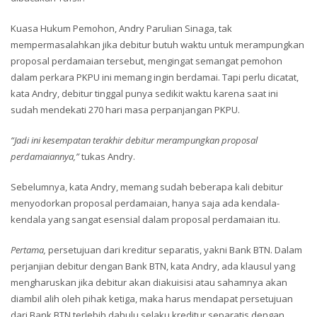
Kuasa Hukum Pemohon, Andry Parulian Sinaga, tak
mempermasalahkan jika debitur butuh waktu untuk merampungkan
proposal perdamaian tersebut, mengingat semangat pemohon
dalam perkara PKPU ini memang ingin berdamai. Tapi perlu dicatat,
kata Andry, debitur tinggal punya sedikit waktu karena saat ini
sudah mendekati 270 hari masa perpanjangan PKPU.
“Jadi ini kesempatan terakhir debitur merampungkan proposal
perdamaiannya,”
tukas Andry.
Sebelumnya, kata Andry, memang sudah beberapa kali debitur
menyodorkan proposal perdamaian, hanya saja ada kendala-
kendala yang sangat esensial dalam proposal perdamaian itu.
Pertama,
persetujuan dari kreditur separatis, yakni Bank BTN. Dalam
perjanjian debitur dengan Bank BTN, kata Andry, ada klausul yang
mengharuskan jika debitur akan diakuisisi atau sahamnya akan
diambil alih oleh pihak ketiga, maka harus mendapat persetujuan
dari Bank BTN terlebih dahulu selaku kreditur separatis dengan