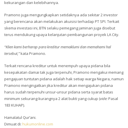
kekurangan dan kelebihannya.
Pramono juga mengungkapkan setidaknya ada sekitar 2 investor
yang berencana akan melakukan akuisisi terhadap PT SPI. Terkait
skema investasi ini, BTN selaku pemegang jaminan juga disebut
terus mendukung upaya kelanjutan pembangunan proyek LA City.
“Klien kami berharap para kreditur memaklumi dan memahami hal
tersebut,”
kata Pramono.
Terkait rencana kreditur untuk menempuh upaya pidana bila
kesepakatan damai tak juga terpenuhi, Pramono mengakui memang
pengajuan tuntutan pidana adalah hak setiap warga Negara, namun
Pramono mengingatkan jika kreditur akan mengajukan pidana
harus sudah terpenuhi unsur-unsur pidana serta syarat batas
minimum sekurang-kurangnya 2 alat bukti yang cukup (
vide:
Pasal
183 KUHAP).
Hamalatul Qur’ani.
Dimuat di:
hukumonline.com