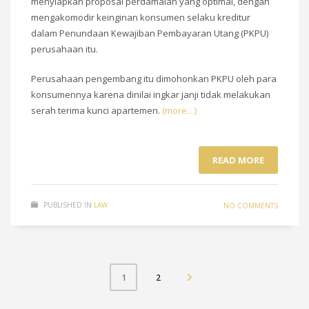
menyiapkan proposal perdamaian yang optimal, dengan
mengakomodir keinginan konsumen selaku kreditur
dalam Penundaan Kewajiban Pembayaran Utang (PKPU)
perusahaan itu.
Perusahaan pengembang itu dimohonkan PKPU oleh para
konsumennya karena dinilai ingkar janji tidak melakukan
serah terima kunci apartemen.
(more…)
READ MORE
PUBLISHED IN
LAW
NO COMMENTS
2
1