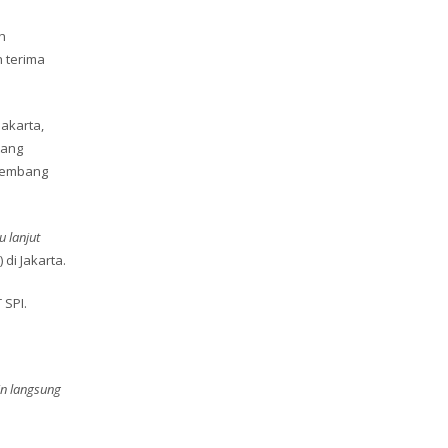
h
 terima
Jakarta,
tang
ngembang
 lanjut
di Jakarta.
SPI.
in langsung