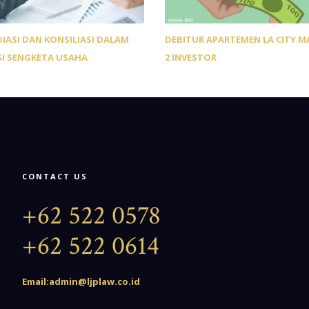
DIASI DAN KONSILIASI DALAM
DEBITUR APARTEMEN LA CITY M
I SENGKETA USAHA
2 INVESTOR
CONTACT US
+62 522 0578
+62 522 0614
Email:admin@ljplaw.co.id