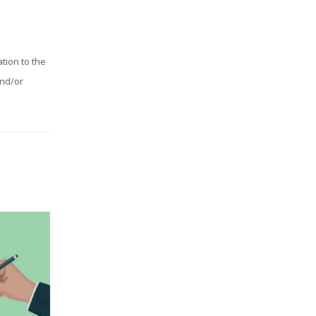
tion to the
and/or