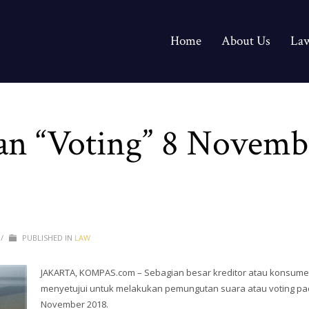
Home
About Us
Law
an “Voting” 8 Novemb
/
PUBLISHED IN
LAW
JAKARTA, KOMPAS.com – Sebagian besar kreditor atau konsumen
menyetujui untuk melakukan pemungutan suara atau voting pa
November 2018.