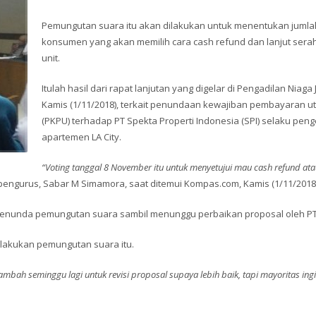
Pemungutan suara itu akan dilakukan untuk menentukan jumla
konsumen yang akan memilih cara cash refund dan lanjut serah
unit.
Itulah hasil dari rapat lanjutan yang digelar di Pengadilan Niaga 
Kamis (1/11/2018), terkait penundaan kewajiban pembayaran u
(PKPU) terhadap PT Spekta Properti Indonesia (SPI) selaku pe
apartemen LA City.
“Voting tanggal 8 November itu untuk menyetujui mau cash refund atau
pengurus, Sabar M Simamora, saat ditemui Kompas.com, Kamis (1/11/2018) 
nunda pemungutan suara sambil menunggu perbaikan proposal oleh PT 
akukan pemungutan suara itu.
ambah seminggu lagi untuk revisi proposal supaya lebih baik, tapi mayoritas ing