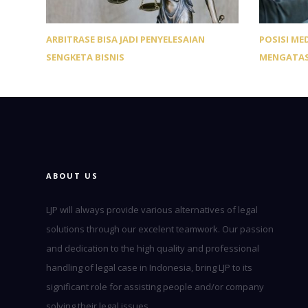
ARBITRASE BISA JADI PENYELESAIAN
POSISI ME
SENGKETA BISNIS
MENGATAS
ABOUT US
LJP will always provide various alternatives of legal
solutions through our excelent teamwork. Our passion
and dedication to the high quality and professional
handling of legal case in Indonesia, bring LJP to its
significant role for assisting people and/or company
solving their legal issues.