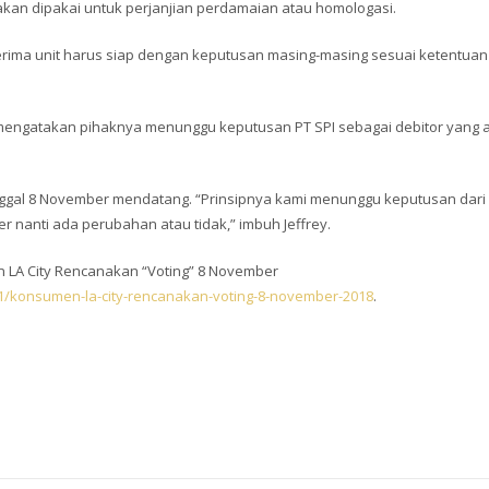
akan dipakai untuk perjanjian perdamaian atau homologasi.
erima unit harus siap dengan keputusan masing-masing sesuai ketentua
u, mengatakan pihaknya menunggu keputusan PT SPI sebagai debitor yang 
nggal 8 November mendatang. “Prinsipnya kami menunggu keputusan dari 
r nanti ada perubahan atau tidak,” imbuh Jeffrey.
 LA City Rencanakan “Voting” 8 November
1/konsumen-la-city-rencanakan-voting-8-november-2018
.