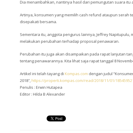
Dia menambahkan, nantinya hasil dari pemungutan suara itu 
Artinya, konsumen yang memilih cash refund ataupun serah t
disepakati bersama.
Sementara itu, anggota pengurus lainnya, Jeffrey Napitupul
melakukan perubahan terhadap proposal penawaran.
Perubahan itu juga akan disampaikan pada rapat lanjutan ta
tentang penawarannya. Kita lihat saja rapat tanggal 8 Novembe
Artikel ini telah tayang di
Kompas.com
dengan judul “Konsumen
2018″,
https://properti.kompas.com/read/2018/11/01/18545952
Penulis : Erwin Hutapea
Editor : Hilda B Alexander