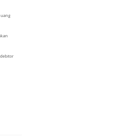
n uang
akan
debitor