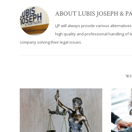
ABOUT
LUBIS JOSEPH & 
LJP will always provide various alternative
high quality and professional handling of leg
company solving their legal issues.
WH