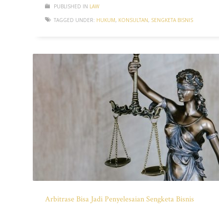
PUBLISHED IN
LAW
TAGGED UNDER:
HUKUM
,
KONSULTAN
,
SENGKETA BISNIS
Arbitrase Bisa Jadi Penyelesaian Sengketa Bisnis