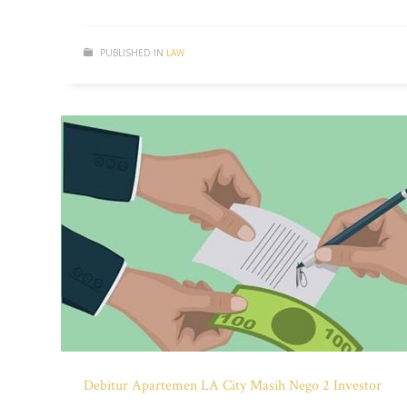
PUBLISHED IN
LAW
Debitur Apartemen LA City Masih Nego 2 Investor