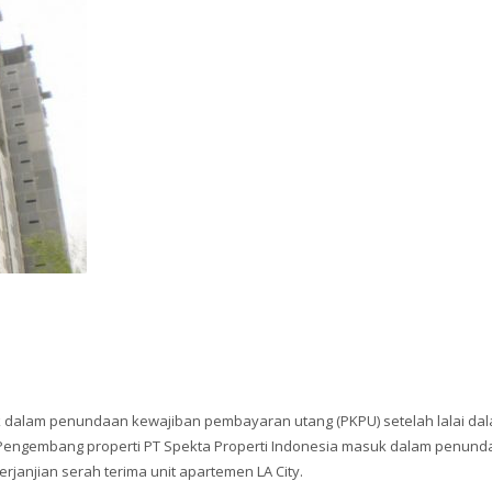
k dalam penundaan kewajiban pembayaran utang (PKPU) setelah lalai da
 – Pengembang properti PT Spekta Properti Indonesia masuk dalam penun
rjanjian serah terima unit apartemen LA City.