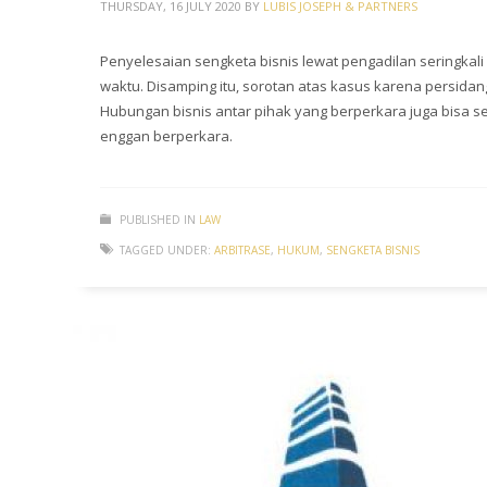
THURSDAY, 16 JULY 2020
BY
LUBIS JOSEPH & PARTNERS
Penyelesaian sengketa bisnis lewat pengadilan seringkal
waktu. Disamping itu, sorotan atas kasus karena persid
Hubungan bisnis antar pihak yang berperkara juga bisa s
enggan berperkara.
PUBLISHED IN
LAW
TAGGED UNDER:
ARBITRASE
,
HUKUM
,
SENGKETA BISNIS