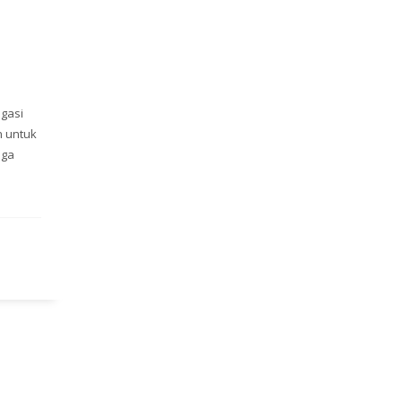
igasi
n untuk
uga