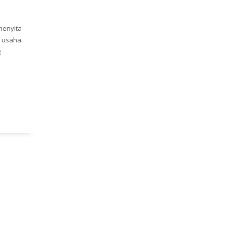
menyita
 usaha.
g