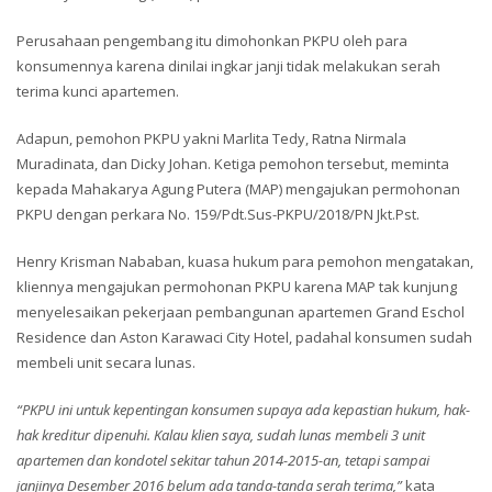
Perusahaan pengembang itu dimohonkan PKPU oleh para
konsumennya karena dinilai ingkar janji tidak melakukan serah
terima kunci apartemen.
Adapun, pemohon PKPU yakni Marlita Tedy, Ratna Nirmala
Muradinata, dan Dicky Johan. Ketiga pemohon tersebut, meminta
kepada Mahakarya Agung Putera (MAP) mengajukan permohonan
PKPU dengan perkara No. 159/Pdt.Sus-PKPU/2018/PN Jkt.Pst.
Henry Krisman Nababan, kuasa hukum para pemohon mengatakan,
kliennya mengajukan permohonan PKPU karena MAP tak kunjung
menyelesaikan pekerjaan pembangunan apartemen Grand Eschol
Residence dan Aston Karawaci City Hotel, padahal konsumen sudah
membeli unit secara lunas.
“PKPU ini untuk kepentingan konsumen supaya ada kepastian hukum, hak-
hak kreditur dipenuhi. Kalau klien saya, sudah lunas membeli 3 unit
apartemen dan kondotel sekitar tahun 2014-2015-an, tetapi sampai
janjinya Desember 2016 belum ada tanda-tanda serah terima,”
kata